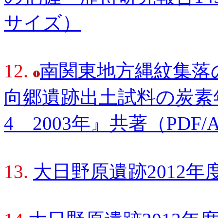
サイズ）
12.
南関東地方縄紋集落の
向郷遺跡出土試料の炭素
4 2003年』共著（PDF
13.
大日野原遺跡2012年